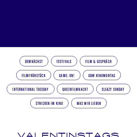
DEMNÄCHST
FESTIVALS
FILM & GESPRÄCH
FILMFRÜHSTÜCK
GAME: ON!
GBW KINOMONTAG
INTERNATIONAL TUESDAY
QUEERFILMNACHT
SLEAZY SUNDAY
STRICKEN IM KINO
WAS WIR LIEBEN
VALENTINSTAGS