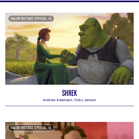
VALENTINSTAGS SPECIAL <3
126minengl. OmU | ab 12 - empf. ab 16
HER
SHREK
Andrew Adamson, Vicky Jenson
Shrek Spielzeiten, Kino, Saal und Tickets:
VALENTINSTAGS SPECIAL <3