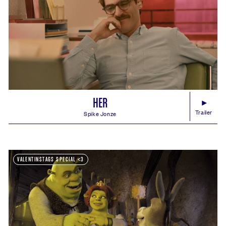
105minOV | ab 0 - empf. ab 6
SHREK 2 (SHREK 2)
HER
Trailer
Spike Jonze
Her Spielzeiten, Kino, Saal und Tickets:
VALENTINSTAGS SPECIAL <3
92minisländisches OmdU | ab 16 Jahren
SKINNY LOVE (EINSKONAR ÁST)