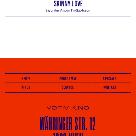
SKINNY LOVE
Sigurður Anton Friðþjófsson
Skinny Love Spielzeiten, Kino, Saal und Tickets:
HEUTE
PROGRAMM
SPECIALS
KINOS
SERVICE
KONTAKT
VOTIV KINO
WÄHRINGER
STR. 12