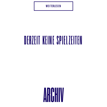
WEITERLESEN
DERZEIT KEINE SPIELZEITEN
90minengl. OV | ab 6 - empf. ab 10
SHREK
ARCHIV