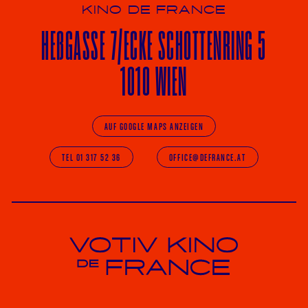
KINO DE FRANCE
HE
ß
GASSE 7
/ECKE
SCHOTTENRING 5
1010 WIEN
AUF GOOGLE MAPS ANZEIGEN
TEL 01 317 52 36
OFFICE@DEFRANCE.AT
Votiv Kino und Kino De France in Wien