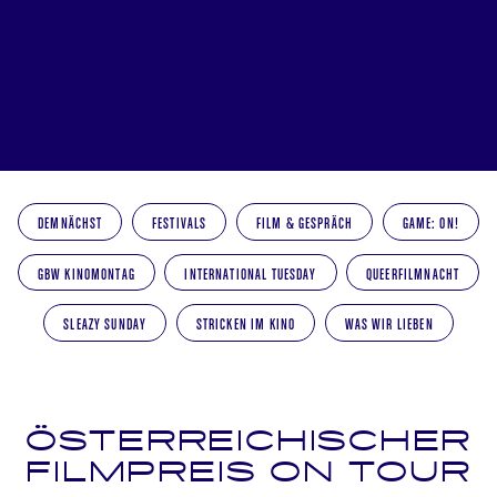
DEMNÄCHST
FESTIVALS
FILM & GESPRÄCH
GAME: ON!
GBW KINOMONTAG
INTERNATIONAL TUESDAY
QUEERFILMNACHT
SLEAZY SUNDAY
STRICKEN IM KINO
WAS WIR LIEBEN
ÖSTERREICHISCHER
FILMPREIS ON TOUR