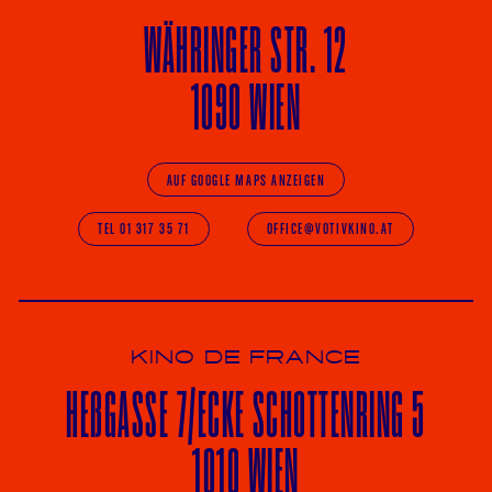
WÄHRINGER
STR. 12
1090 WIEN
AUF GOOGLE MAPS ANZEIGEN
TEL 01 317 35 71
OFFICE@VOTIVKINO.AT
KINO DE FRANCE
HE
ß
GASSE 7
/ECKE
SCHOTTENRING 5
1010 WIEN