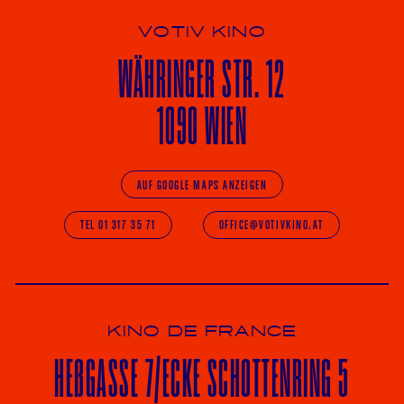
VOTIV KINO
WÄHRINGER
STR. 12
1090 WIEN
AUF GOOGLE MAPS ANZEIGEN
TEL 01 317 35 71
OFFICE@VOTIVKINO.AT
KINO DE FRANCE
HE
ß
GASSE 7
/ECKE
SCHOTTENRING 5