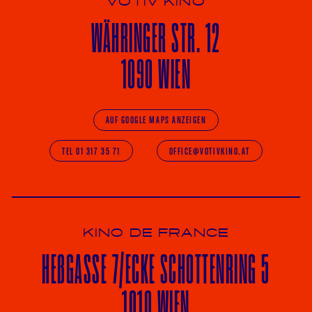
VOTIV KINO
WÄHRINGER
STR. 12
1090 WIEN
AUF GOOGLE MAPS ANZEIGEN
TEL 01 317 35 71
OFFICE@VOTIVKINO.AT
KINO DE FRANCE
HE
ß
GASSE 7
/ECKE
SCHOTTENRING 5
1010 WIEN