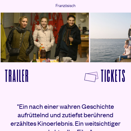
Französisch
F
TRAILER
TICKETS
VON WIE IM ECHTEN LEBEN ANSEHEN
Rezensionen
"Ein nach einer wahren Geschichte
aufrüttelnd und zutiefst berührend
erzähltes Kinoerlebnis. Ein weitsichtiger