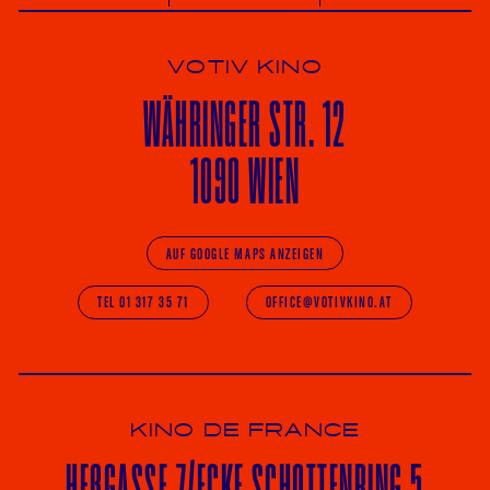
VOTIV KINO
WÄHRINGER
STR. 12
1090 WIEN
AUF GOOGLE MAPS ANZEIGEN
TEL 01 317 35 71
OFFICE@VOTIVKINO.AT
KINO DE FRANCE
HE
ß
GASSE 7
/ECKE
SCHOTTENRING 5