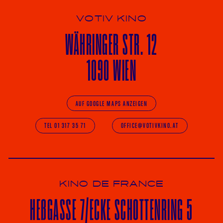
VOTIV KINO
WÄHRINGER
STR. 12
1090 WIEN
AUF GOOGLE MAPS ANZEIGEN
TEL 01 317 35 71
OFFICE@VOTIVKINO.AT
KINO DE FRANCE
HE
ß
GASSE 7
/ECKE
SCHOTTENRING 5