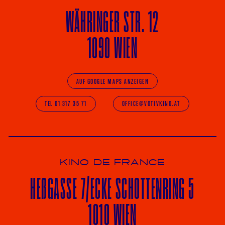
WÄHRINGER
STR. 12
1090 WIEN
AUF GOOGLE MAPS ANZEIGEN
TEL 01 317 35 71
OFFICE@VOTIVKINO.AT
KINO DE FRANCE
HE
ß
GASSE 7
/ECKE
SCHOTTENRING 5
1010 WIEN