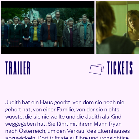
© Filmladen Filmverleih
© Filmladen Filmverleih
F
TRAILER
TICKETS
VON WELCOME HOME BABY ANSEHEN
Judith hat ein Haus geerbt, von dem sie noch nie
gehört hat, von einer Familie, von der sie nichts
wusste, die sie nie wollte und die Judith als Kind
weggegeben hat. Sie fährt mit ihrem Mann Ryan
nach Österreich, um den Verkauf des Elternhauses
abzuwickeln. Dort trifft sie auf ihre undurchsichtige