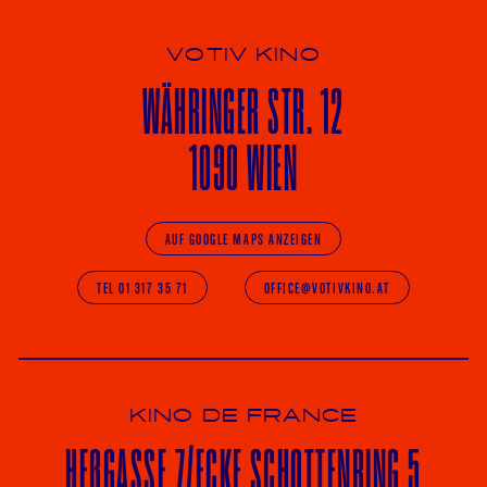
VOTIV KINO
WÄHRINGER
STR. 12
1090 WIEN
AUF GOOGLE MAPS ANZEIGEN
TEL 01 317 35 71
OFFICE@VOTIVKINO.AT
KINO DE FRANCE
HE
ß
GASSE 7
/ECKE
SCHOTTENRING 5