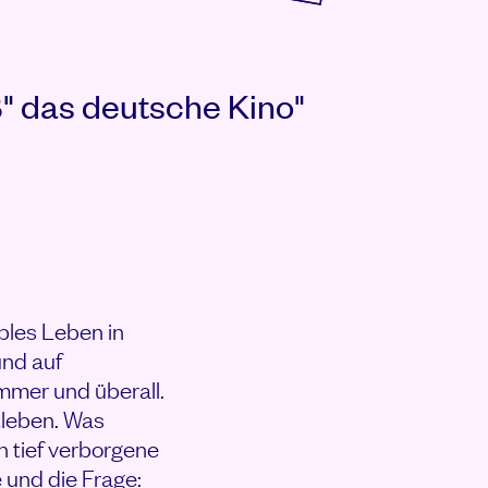
" das deutsche Kino"
ables Leben in
und auf
immer und überall.
tleben. Was
h tief verborgene
e und die Frage: