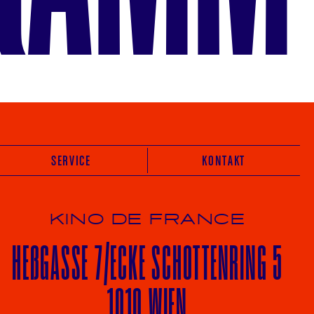
SERVICE
KONTAKT
KINO DE FRANCE
HE
ß
GASSE 7
/ECKE
SCHOTTENRING 5
1010 WIEN
Vot