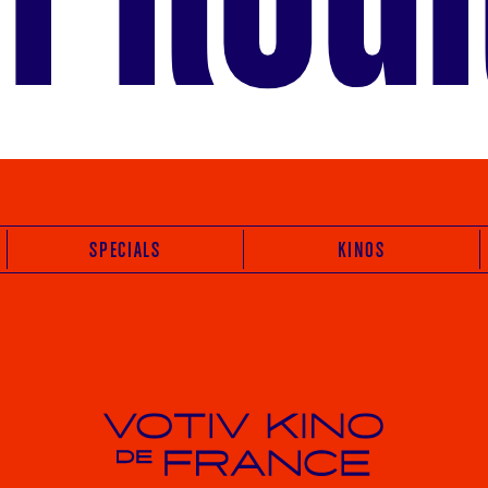
SPECIALS
KINOS
Votiv Kino und Kino De France in Wien