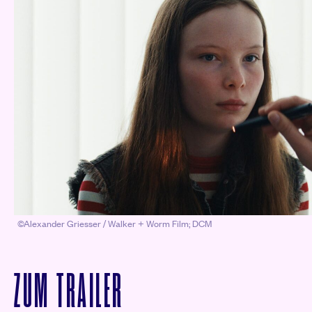
©Alexander Griesser / Walker + Worm Film; DCM
VON WAS MARIELLE W
ZUM
TRAILER