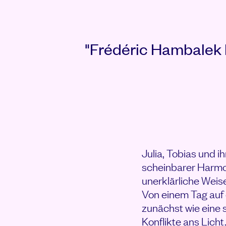
Rezensionen
"Frédéric Hambalek b
Julia, Tobias und i
scheinbarer Harmoni
unerklärliche Weise
Von einem Tag auf 
zunächst wie eine 
Konflikte ans Licht