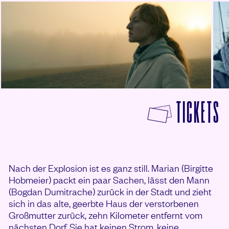
© Wega Film
© We
F
TICKETS
Nach der Explosion ist es ganz still. Marian (Birgitte
Hobmeier) packt ein paar Sachen, lässt den Mann
(Bogdan Dumitrache) zurück in der Stadt und zieht
sich in das alte, geerbte Haus der verstorbenen
Großmutter zurück, zehn Kilometer entfernt vom
nächsten Dorf. Sie hat keinen Strom, keine