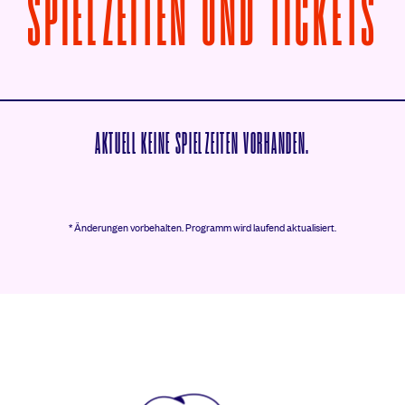
V
SPIELZEITEN UND TICKETS
AKTUELL KEINE SPIELZEITEN VORHANDEN.
* Änderungen vorbehalten.
Programm wird laufend aktualisiert.