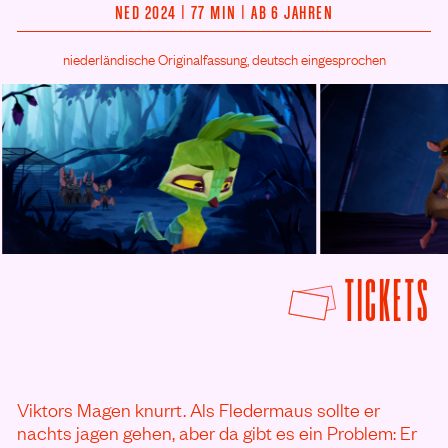
NED 2024 | 77 MIN | AB 6 JAHREN
niederländische Originalfassung, deutsch eingesprochen
© Beta Film
© Beta Film
F
TICKETS
Viktors Magen knurrt. Als Fledermaus sollte er
nachts jagen gehen, aber da gibt es ein Problem: Er