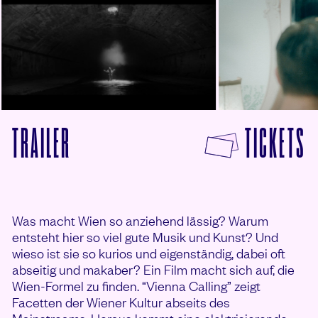
F
TRAILER
TICKETS
VON VIENNA CALLING ANSEHEN
Was macht Wien so anziehend lässig? Warum
entsteht hier so viel gute Musik und Kunst? Und
wieso ist sie so kurios und eigenständig, dabei oft
abseitig und makaber? Ein Film macht sich auf, die
Wien-Formel zu finden. “Vienna Calling” zeigt
Facetten der Wiener Kultur abseits des