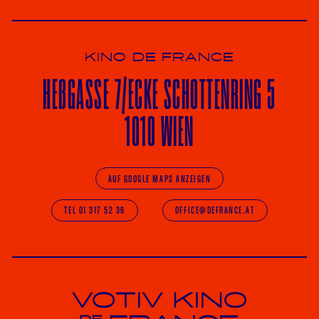
KINO DE FRANCE
HE
ß
GASSE 7
/ECKE
SCHOTTENRING 5
1010 WIEN
AUF GOOGLE MAPS ANZEIGEN
TEL 01 317 52 36
OFFICE@DEFRANCE.AT
Votiv Kino und Kino De France in Wien