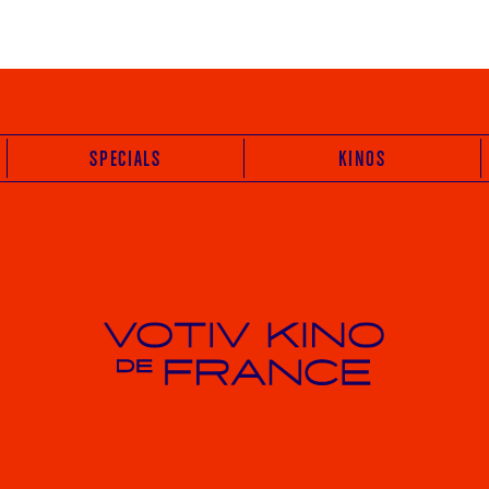
SPECIALS
KINOS
Votiv Kino und Kino De France in Wien