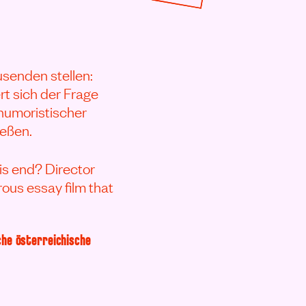
usenden stellen:
t sich der Frage
 humoristischer
ießen.
is end? Director
ous essay film that
che österreichische