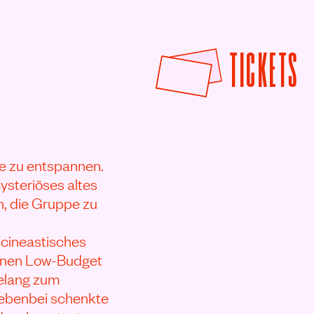
F
TICKETS
ge zu entspannen.
ysteriöses altes
, die Gruppe zu
 cineastisches
einen Low-Budget
telang zum
nebenbei schenkte