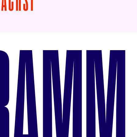
NÄCHST
RAMM