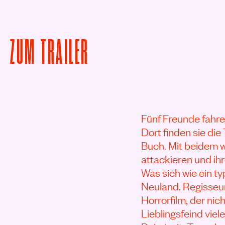
VON THE EVIL DEAD 
ZUM
TRAILER
Fünf Freunde fahre
Dort finden sie di
Buch. Mit beidem 
attackieren und ih
Was sich wie ein ty
Neuland. Regisseu
Horrorfilm, der ni
Lieblingsfeind vi