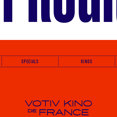
SPECIALS
KINOS
Votiv Kino und Kino De France in Wien