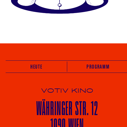
HEUTE
PROGRAMM
VOTIV KINO
WÄHRINGER
STR. 12
1090 WIEN