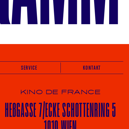
SERVICE
KONTAKT
KINO DE FRANCE
HE
ß
GASSE 7
/ECKE
SCHOTTENRING 5
1010 WIEN