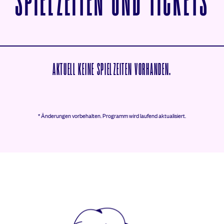
V
SPIELZEITEN UND TICKETS
AKTUELL KEINE SPIELZEITEN VORHANDEN.
* Änderungen vorbehalten.
Programm wird laufend aktualisiert.