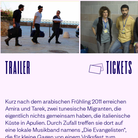
F
TRAILER
TICKETS
VON TARANTA ON THE ROAD ANSEHEN
Kurz nach dem arabischen Frühling 2011 erreichen
Amira und Tarek, zwei tunesische Migranten, die
eigentlich nichts gemeinsam haben, die italienische
Küste in Apulien. Durch Zufall treffen sie dort auf
eine lokale Musikband namens „Die Evangelisten“,
die für kleine Gagen von einem Volksfest zum