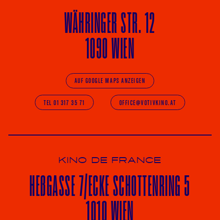
WÄHRINGER
STR. 12
1090 WIEN
AUF GOOGLE MAPS ANZEIGEN
TEL 01 317 35 71
OFFICE@VOTIVKINO.AT
KINO DE FRANCE
HE
ß
GASSE 7
/ECKE
SCHOTTENRING 5
1010 WIEN