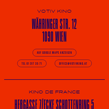
VOTIV KINO
WÄHRINGER
STR. 12
1090 WIEN
AUF GOOGLE MAPS ANZEIGEN
TEL 01 317 35 71
OFFICE@VOTIVKINO.AT
KINO DE FRANCE
HE
ß
GASSE 7
/ECKE
SCHOTTENRING 5