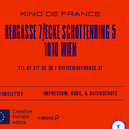
KINO DE FRANCE
HE
ß
GASSE 7
/ECKE
SCHOTTENRING 5
1010 WIEN
Vot
TEL 01 317 52 36
|
OFFICE@DEFRANCE.AT
AGRAM
FACEBOOK
IMPRESSUM, AGBS
, & DATENSCHUTZ
NEWSLETTER
FILMSUCHE