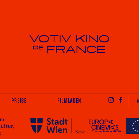
Votiv Kino und Kino De France in Wien
INST
PREISE
FILMLADEN