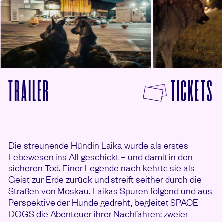
F
TRAILER
TICKETS
VON SPACE DOGS ANSEHEN
Die streunende Hündin Laika wurde als erstes
Lebewesen ins All geschickt – und damit in den
sicheren Tod. Einer Legende nach kehrte sie als
Geist zur Erde zurück und streift seither durch die
Straßen von Moskau. Laikas Spuren folgend und aus
Perspektive der Hunde gedreht, begleitet SPACE
DOGS die Abenteuer ihrer Nachfahren: zweier