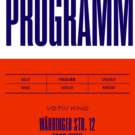
PROGRAMM
HEUTE
PROGRAMM
SPECIALS
KINOS
SERVICE
KONTAKT
VOTIV KINO
WÄHRINGER
STR. 12