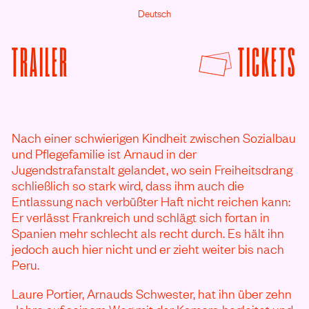
Deutsch
F
TRAILER
TICKETS
VON SOY LIBRE ANSEHEN
Nach einer schwierigen Kindheit zwischen Sozialbau
und Pflegefamilie ist Arnaud in der
Jugendstrafanstalt gelandet, wo sein Freiheitsdrang
schließlich so stark wird, dass ihm auch die
Entlassung nach verbüßter Haft nicht reichen kann:
Er verlässt Frankreich und schlägt sich fortan in
Spanien mehr schlecht als recht durch. Es hält ihn
jedoch auch hier nicht und er zieht weiter bis nach
Peru.
Laure Portier, Arnauds Schwester, hat ihn über zehn