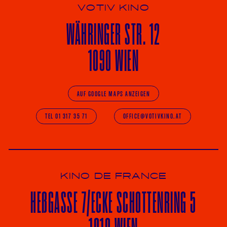
VOTIV KINO
WÄHRINGER
STR. 12
1090 WIEN
AUF GOOGLE MAPS ANZEIGEN
TEL 01 317 35 71
OFFICE@VOTIVKINO.AT
KINO DE FRANCE
HE
ß
GASSE 7
/ECKE
SCHOTTENRING 5