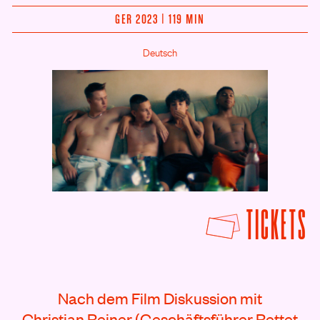
GER 2023 | 119 MIN
Deutsch
F
TICKETS
Rezensionen
Nach dem Film Diskussion mit
Christian Reiner (Geschäftsführer Rettet