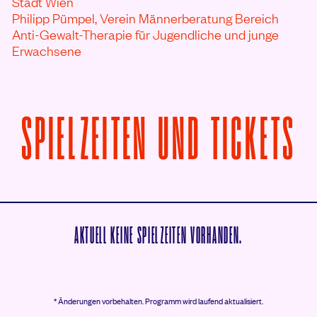
Stadt Wien
Philipp Pümpel,
Verein Männerberatung Bereich
Anti-Gewalt-Therapie für Jugendliche und junge
Erwachsene
V
SPIELZEITEN UND TICKETS
AKTUELL KEINE SPIELZEITEN VORHANDEN.
* Änderungen vorbehalten.
Programm wird laufend aktualisiert.