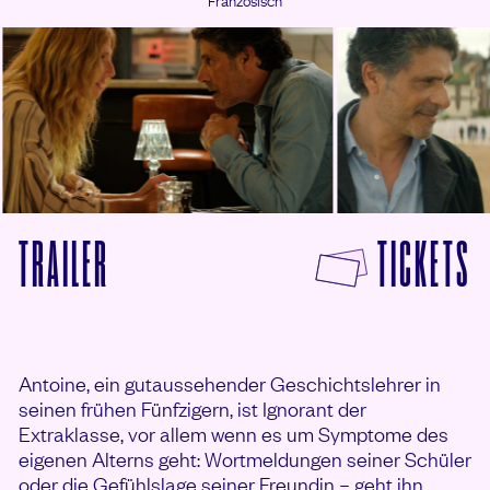
F
TRAILER
TICKETS
VON SCHMETTERLINGE IM OHR ANSEHEN
Antoine, ein gutaussehender Geschichtslehrer in
seinen frühen Fünfzigern, ist Ignorant der
Extraklasse, vor allem wenn es um Symptome des
eigenen Alterns geht: Wortmeldungen seiner Schüler
oder die Gefühlslage seiner Freundin – geht ihn