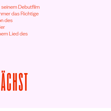
n seinem Debutfilm
immer das Richtige
ion des
der
inem Lied des
VON ROSA PIETRA 
NÄCHST