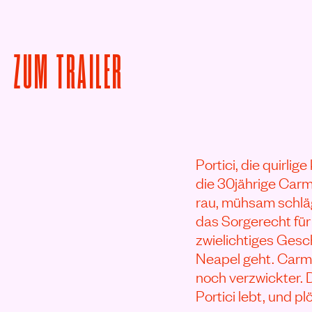
VON ROSA PIETRA ST
ZUM
TRAILER
Portici, die quirli
die 30jährige Carme
rau, mühsam schläg
das Sorgerecht für 
zwielichtiges Gesch
Neapel geht. Carme
noch verzwickter. D
Portici lebt, und p