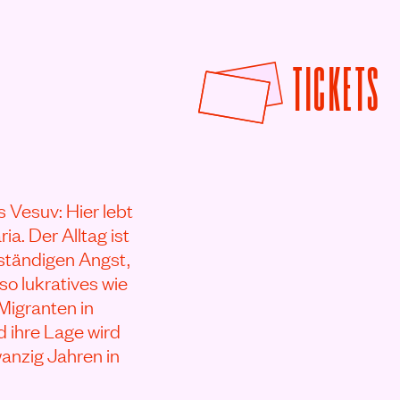
F
TICKETS
s Vesuv: Hier lebt
ia. Der Alltag ist
 ständigen Angst,
so lukratives wie
Migranten in
d ihre Lage wird
wanzig Jahren in