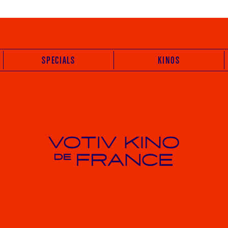
SPECIALS
KINOS
Votiv Kino und Kino De France in Wien