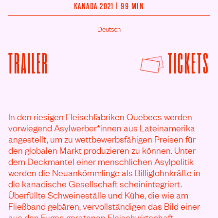
KANADA 2021 | 99 MIN
Deutsch
F
TRAILER
TICKETS
VON RESOURCES ANSEHEN
In den riesigen Fleischfabriken Quebecs werden
vorwiegend Asylwerber*innen aus Lateinamerika
angestellt, um zu wettbewerbsfähigen Preisen für
den globalen Markt produzieren zu können. Unter
dem Deckmantel einer menschlichen Asylpolitik
werden die Neuankömmlinge als Billiglohnkräfte in
die kanadische Gesellschaft scheinintegriert.
Überfüllte Schweineställe und Kühe, die wie am
Fließband gebären, vervollständigen das Bild einer
aus den Fugen geratenen Fleischwirtschaft