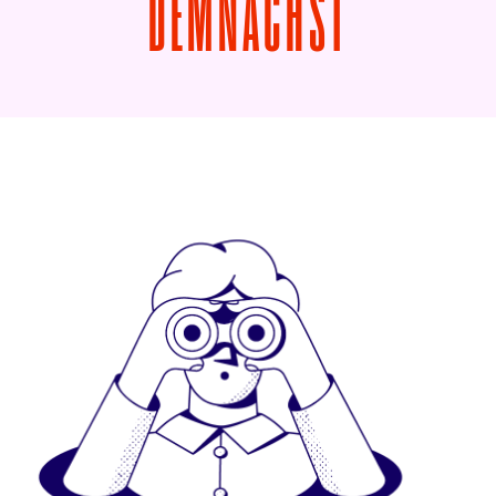
VON RES
DEMNÄCHST