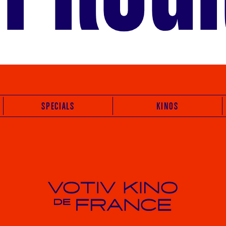
SPECIALS
KINOS
Votiv Kino und Kino De France in Wien