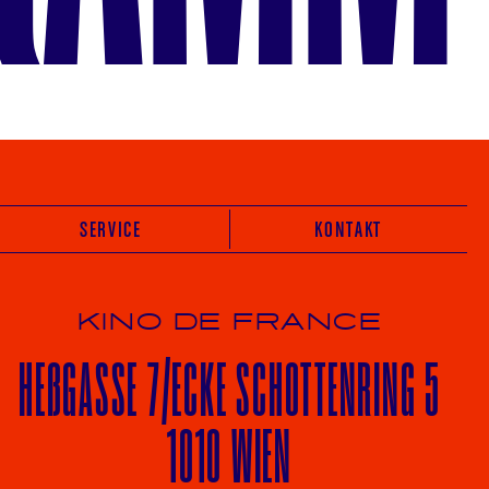
SERVICE
KONTAKT
KINO DE FRANCE
HE
ß
GASSE 7
/ECKE
SCHOTTENRING 5
1010 WIEN
Vot