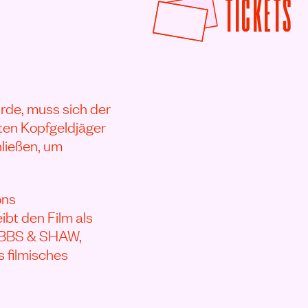
F
TICKETS
de, muss sich der
ten Kopfgeldjäger
ließen, um
ons
bt den Film als
BBS & SHAW,
filmisches