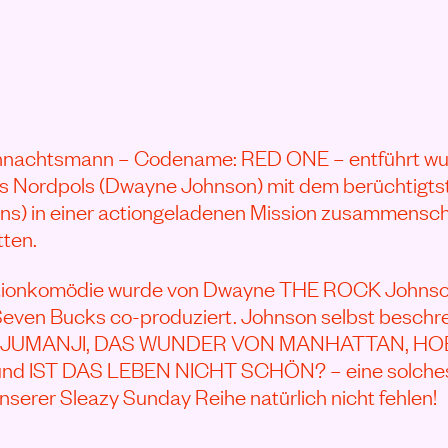
N
nachtsmann – Codename: RED ONE – entführt wur
es Nordpols (Dwayne Johnson) mit dem berüchtigts
ans) in einer actiongeladenen Mission zusammensch
ten.
tionkomödie wurde von Dwayne THE ROCK Johns
even Bucks co-produziert. Johnson selbst beschrei
us JUMANJI, DAS WUNDER VON MANHATTAN, HO
 IST DAS LEBEN NICHT SCHÖN? – eine solches 
nserer Sleazy Sunday Reihe natürlich nicht fehlen!