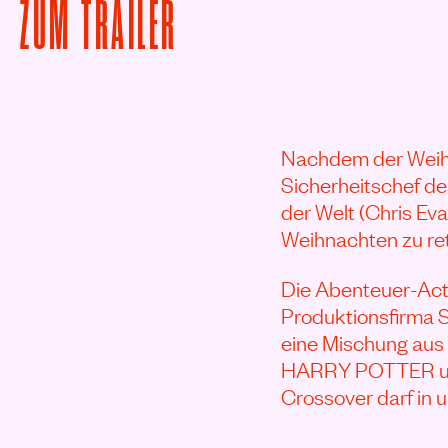
VON RED ONE ANSEHE
ZUM
TRAILER
Nachdem der Weih
Sicherheitschef d
der Welt (Chris Ev
Weihnachten zu ret
Die Abenteuer-Ac
Produktionsfirma S
eine Mischung a
HARRY POTTER und
Crossover darf in u