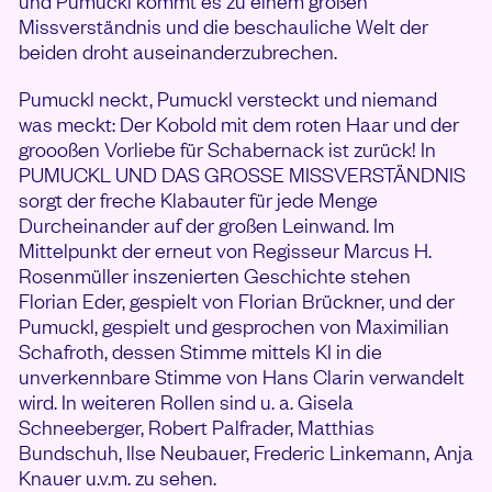
und Pumuckl kommt es zu einem großen
Missverständnis und die beschauliche Welt der
beiden droht auseinanderzubrechen.
Pumuckl neckt, Pumuckl versteckt und niemand
was meckt: Der Kobold mit dem roten Haar und der
groooßen Vorliebe für Schabernack ist zurück! In
PUMUCKL UND DAS GROSSE MISSVERSTÄNDNIS
sorgt der freche Klabauter für jede Menge
Durcheinander auf der großen Leinwand. Im
Mittelpunkt der erneut von Regisseur Marcus H.
Rosenmüller inszenierten Geschichte stehen
Florian Eder, gespielt von Florian Brückner, und der
Pumuckl, gespielt und gesprochen von Maximilian
Schafroth, dessen Stimme mittels KI in die
unverkennbare Stimme von Hans Clarin verwandelt
wird. In weiteren Rollen sind u. a. Gisela
Schneeberger, Robert Palfrader, Matthias
Bundschuh, Ilse Neubauer, Frederic Linkemann, Anja
Knauer u.v.m. zu sehen.