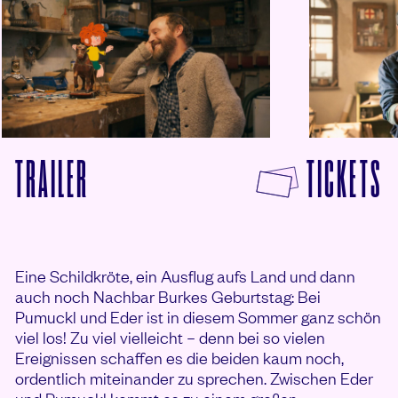
© 2025 Constantin Film Distribution GmbH/Constantin Film Österreich
© 2025 Constantin F
F
TRAILER
TICKETS
VON PUMUCKL UND DAS GROSSE MISSVER
Eine Schildkröte, ein Ausflug aufs Land und dann
auch noch Nachbar Burkes Geburtstag: Bei
Pumuckl und Eder ist in diesem Sommer ganz schön
viel los! Zu viel vielleicht – denn bei so vielen
Ereignissen schaffen es die beiden kaum noch,
ordentlich miteinander zu sprechen. Zwischen Eder