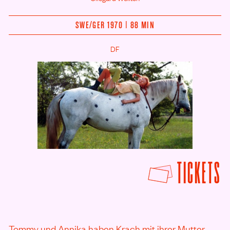
SWE/
GER 1970 | 88 MIN
DF
F
TICKETS
Tommy und Annika haben Krach mit ihrer Mutter