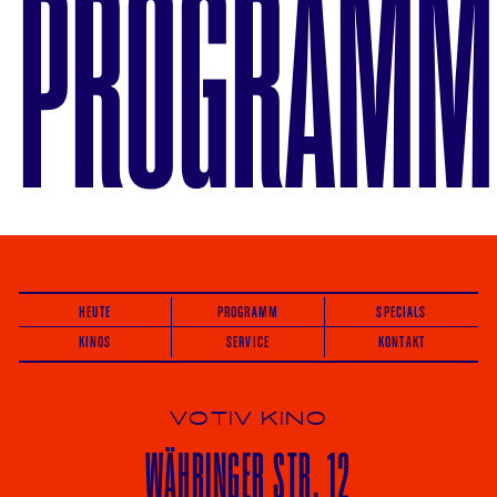
PROGRAMM
HEUTE
PROGRAMM
SPECIALS
KINOS
SERVICE
KONTAKT
VOTIV KINO
WÄHRINGER
STR. 12