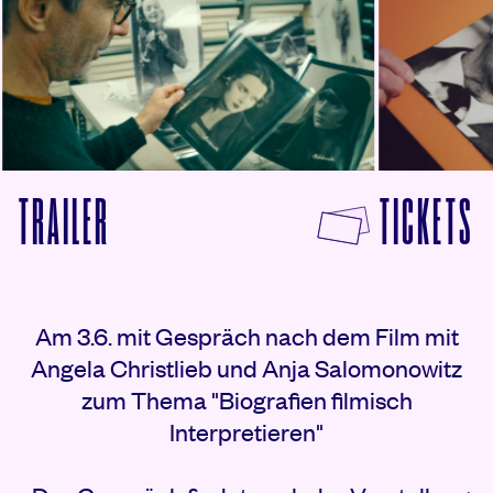
© Max Berner
© Martin Putz
F
TRAILER
TICKETS
VON PANDORAS VERMÄCHTNIS ANSEHEN
Rezensionen
Am 3.6. mit Gespräch nach dem Film mit
Angela Christlieb und Anja Salomonowitz
zum Thema "Biografien filmisch
Interpretieren"