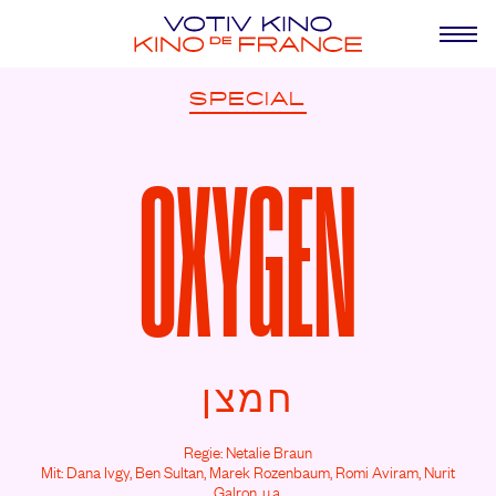
SPECIAL
OXYGEN
חמצן
Regie: Netalie Braun
Mit: Dana Ivgy,
Ben Sultan,
Marek Rozenbaum,
Romi Aviram,
Nurit
Galron,
u.a.