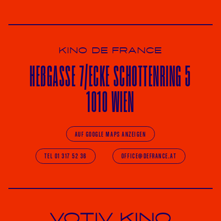
KINO DE FRANCE
HE
ß
GASSE 7
/ECKE
SCHOTTENRING 5
1010 WIEN
AUF GOOGLE MAPS ANZEIGEN
TEL 01 317 52 36
OFFICE@DEFRANCE.AT
Votiv Kino und Kino De France in Wien