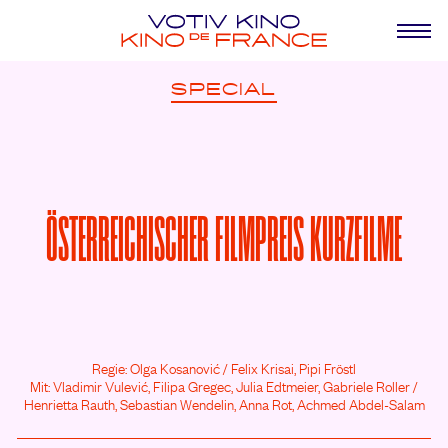
SPECIAL
ÖSTERREICHISCHER FILMPREIS KURZFILME
Regie: Olga Kosanović /
Felix Krisai, Pipi Fröstl
Mit: Vladimir Vulević,
Filipa Gregec,
Julia Edtmeier,
Gabriele Roller /
Henrietta Rauth,
Sebastian Wendelin,
Anna Rot,
Achmed Abdel-Salam