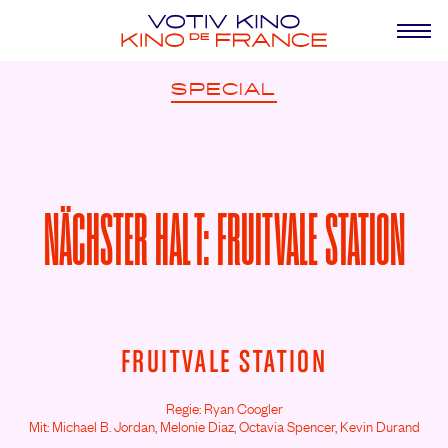
SPECIAL
NÄCHSTER HALT: FRUITVALE STATION
FRUITVALE STATION
Regie: Ryan Coogler
Mit: Michael B. Jordan,
Melonie Diaz,
Octavia Spencer,
Kevin Durand