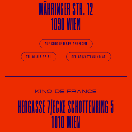
WÄHRINGER
STR. 12
1090 WIEN
AUF GOOGLE MAPS ANZEIGEN
TEL 01 317 35 71
OFFICE@VOTIVKINO.AT
KINO DE FRANCE
HE
ß
GASSE 7
/ECKE
SCHOTTENRING 5
1010 WIEN