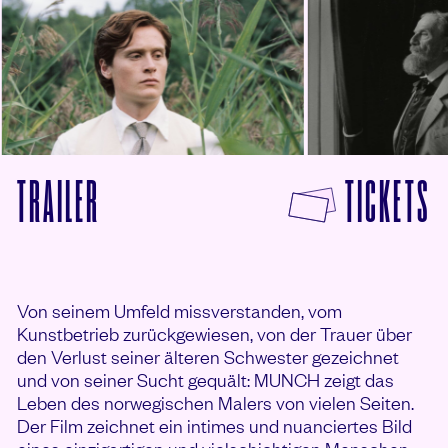
© Einhorn Verleih
F
TRAILER
TICKETS
VON MUNCH ANSEHEN
Von seinem Umfeld missverstanden, vom
Kunstbetrieb zurückgewiesen, von der Trauer über
den Verlust seiner älteren Schwester gezeichnet
und von seiner Sucht gequält: MUNCH zeigt das
Leben des norwegischen Malers von vielen Seiten.
Der Film zeichnet ein intimes und nuanciertes Bild