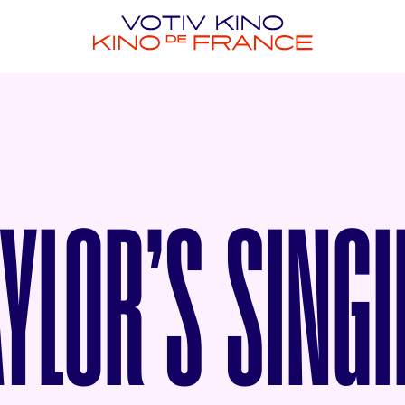
YLOR’S SING