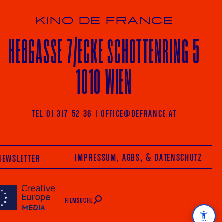
KINO DE FRANCE
HE
ß
GASSE 7
/ECKE
SCHOTTENRING 5
1010 WIEN
Vot
TEL 01 317 52 36
|
OFFICE@DEFRANCE.AT
AGRAM
FACEBOOK
IMPRESSUM, AGBS
, & DATENSCHUTZ
NEWSLETTER
FILMSUCHE