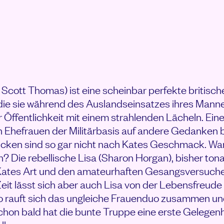
SINGING CLUB ANSEHEN
n Scott Thomas) ist eine scheinbar perfekte britische
die sie während des Auslandseinsatzes ihres Mann
er Öffentlichkeit mit einem strahlenden Lächeln. Eine
n Ehefrauen der Militärbasis auf andere Gedanken 
icken sind so gar nicht nach Kates Geschmack. War
? Die rebellische Lisa (Sharon Horgan), bisher ton
Kates Art und den amateurhaften Gesangsversuchen
Zeit lässt sich aber auch Lisa von der Lebensfreude
 rauft sich das ungleiche Frauenduo zusammen und
on bald hat die bunte Truppe eine erste Gelegenh