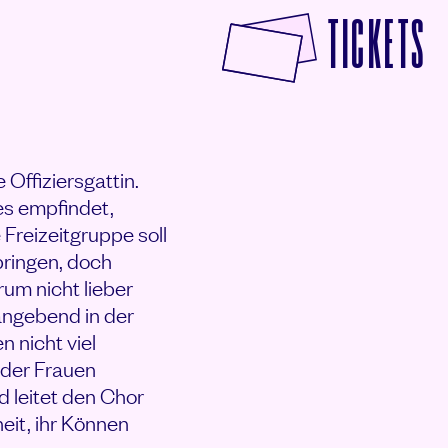
F
TICKETS
 Offiziersgattin.
es empfindet,
 Freizeitgruppe soll
bringen, doch
um nicht lieber
angebend in der
 nicht viel
 der Frauen
 leitet den Chor
eit, ihr Können