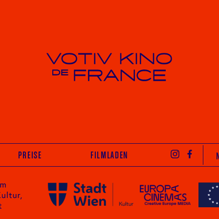
Votiv Kino und Kino De France in Wien
INST
PREISE
FILMLADEN