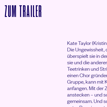
VON MRS. TAYLOR’S 
ZUM
TRAILER
Kate Taylor (Kristi
Die Ungewissheit, 
überspielt sie in d
sie und die andere
Teetrinken und Str
einen Chor gründen
Gruppe, kann mit 
anfangen. Mit der 
anstecken – und so
gemeinsam. Und sch