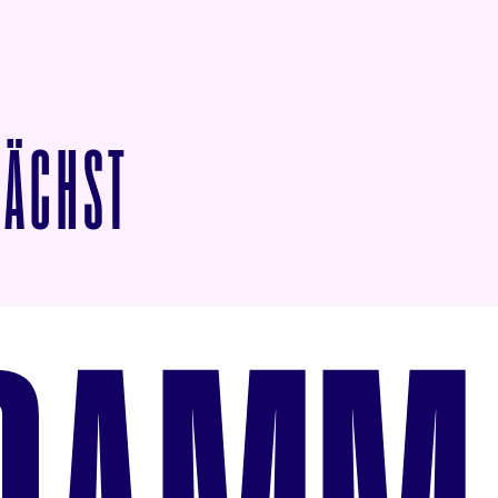
VON MRS. TAYLOR’
NÄCHST