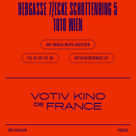
HE
ß
GASSE 7
/ECKE
SCHOTTENRING 5
1010 WIEN
AUF GOOGLE MAPS ANZEIGEN
TEL 01 317 52 36
OFFICE@DEFRANCE.AT
Votiv Kino und Kino De France in Wien
FÜR SCHULEN
PRESSE