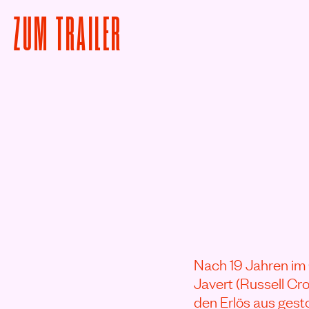
VON LES MISÉRABLES
ZUM
TRAILER
Rezensionen
Nach 19 Jahren im
Javert (Russell Cr
den Erlös aus gest