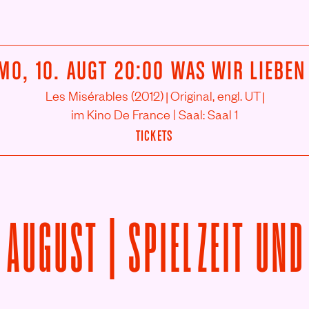
MO, 10. AUGT
20:00
WAS WIR LIEBEN
|
|
Les Misérables (2012)
Original, engl. UT
im Kino De France | Saal: Saal 1
(LES MISÉRABLES (2012)
20
TICKETS
 AUGUST |
SPIELZEIT UND