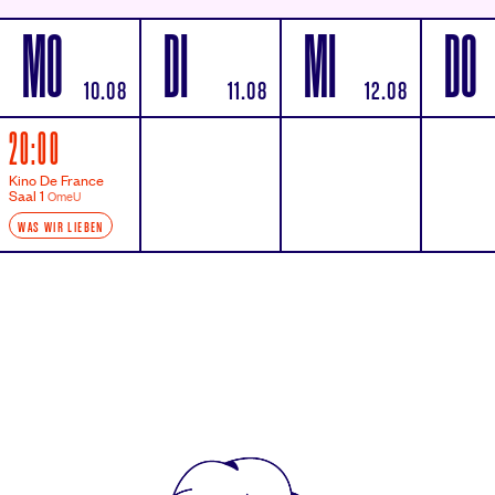
MO
DI
MI
DO
10.08
11.08
12.08
20:00
Kino De France
Saal 1
OmeU
WAS WIR LIEBEN