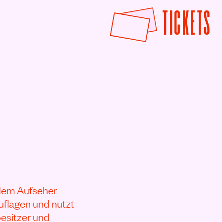
F
TICKETS
 dem Aufseher
uflagen und nutzt
besitzer und