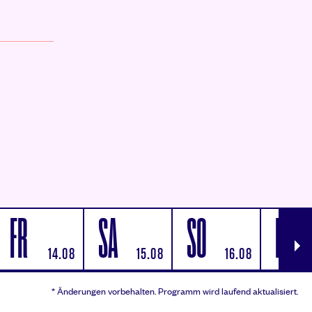
ON LEGEND
FR
SA
SO
MO
weitere Tage
14.08
15.08
16.08
* Änderungen vorbehalten.
Programm wird laufend aktualisiert.