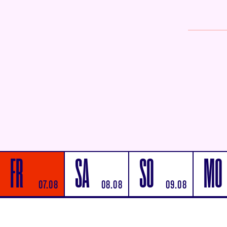
FR
SA
SO
MO
07.08
08.08
09.08