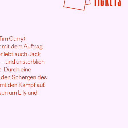
(Tim Curry)
r mit dem Auftrag
r lebt auch Jack
 – und unsterblich
t. Durch eine
er den Schergen des
mmt den Kampf auf.
ösen um Lily und