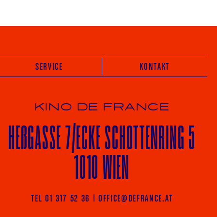
SERVICE
KONTAKT
KINO DE FRANCE
HE
ß
GASSE 7
/ECKE
SCHOTTENRING 5
1010 WIEN
Vot
TEL 01 317 52 36
|
OFFICE@DEFRANCE.AT