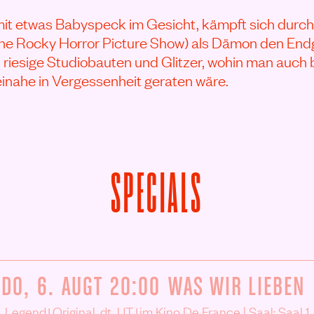
it etwas Babyspeck im Gesicht, kämpft sich durch
The Rocky Horror Picture Show) als Dämon den Endg
 riesige Studiobauten und Glitzer, wohin man auch b
inahe in Vergessenheit geraten wäre.
SPECIALS
DO, 6. AUGT
20:00
WAS WIR LIEBEN
|
|
Legend
Original, dt. UT
im Kino De France | Saal: Saal 1