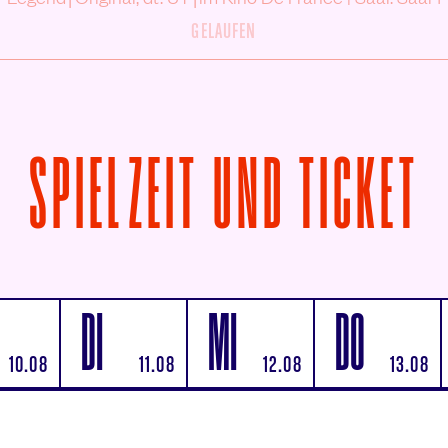
GELAUFEN
V
SPIELZEIT UND TICKET
DI
MI
DO
10.08
11.08
12.08
13.08