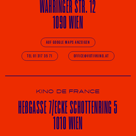
WÄHRINGER
STR. 12
1090 WIEN
AUF GOOGLE MAPS ANZEIGEN
TEL 01 317 35 71
OFFICE@VOTIVKINO.AT
KINO DE FRANCE
HE
ß
GASSE 7
/ECKE
SCHOTTENRING 5
1010 WIEN