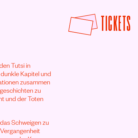
F
TICKETS
en Tutsi in
 dunkle Kapitel und
rationen zusammen
ngeschichten zu
ht und der Toten
 das Schweigen zu
 Vergangenheit