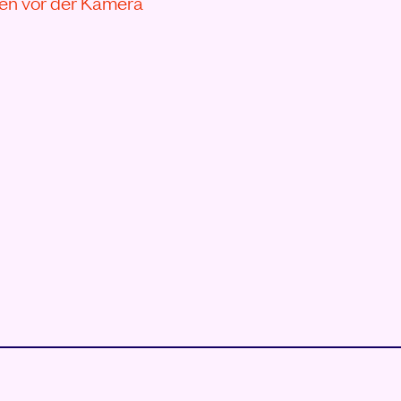
en vor der Kamera
VON KUMVA – CE QUI VI
S