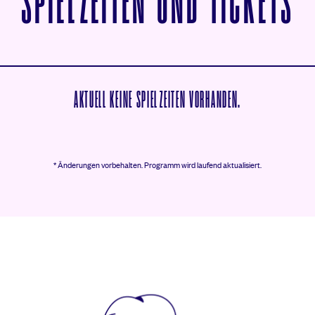
V
SPIELZEITEN UND TICKETS
AKTUELL KEINE SPIELZEITEN VORHANDEN.
* Änderungen vorbehalten.
Programm wird laufend aktualisiert.