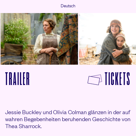
Deutsch
© 2024 STUDIOCANAL Parisa Taghizadeh
© 2024 STUDIOCANAL Parisa Taghi
F
TRAILER
TICKETS
VON KLEINE SCHMUTZIGE BRIEFE ANSEHE
Jessie Buckley und Olivia Colman glänzen in der auf
wahren Begebenheiten beruhenden Geschichte von
Thea Sharrock.