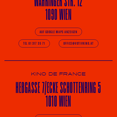
WÄHRINGER
STR. 12
1090 WIEN
AUF GOOGLE MAPS ANZEIGEN
TEL 01 317 35 71
OFFICE@VOTIVKINO.AT
KINO DE FRANCE
HE
ß
GASSE 7
/ECKE
SCHOTTENRING 5
1010 WIEN