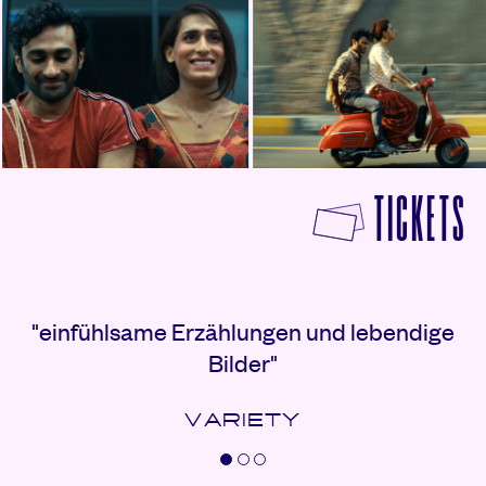
© Filmperlen
© Filmperlen
F
TICKETS
Rezensionen
"einfühlsame Erzählungen und lebendige
Bilder"
VARIETY