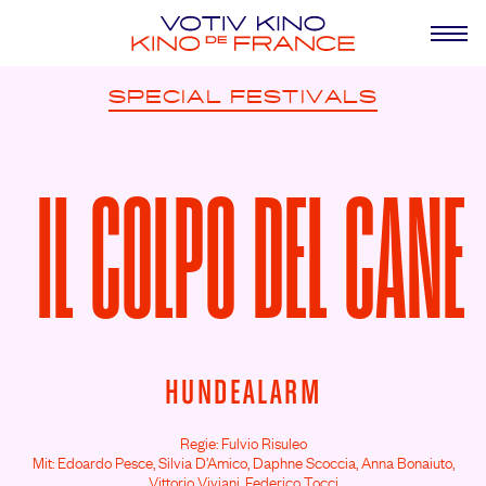
SPECIAL
FESTIVALS
IL COLPO DEL CANE
HUNDEALARM
Regie: Fulvio Risuleo
Mit: Edoardo Pesce,
Silvia D’Amico,
Daphne Scoccia,
Anna Bonaiuto,
Vittorio Viviani,
Federico Tocci