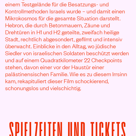
einem Testgelände für die Besatzungs- und
Kontrollmethoden Israels wurde – und damit einen
Mikrokosmos für die gesamte Situation darstellt.
Hebron, die durch Betonmauern, Zäune und
Drehtüren in H1 und H2 geteilte, zweifach heilige
Stadt, rechtlich abgesondert, gefilmt und intensiv
überwacht. Einblicke in den Alltag, wo jüdische
Siedler von israelischen Soldaten beschützt werden
und auf einem Quadratkilometer 22 Checkpoints
stehen, davon einer vor der Haustür einer
palästinensischen Familie. Wie es zu diesem Irrsinn
kam, rekapituliert dieser Film schockierend,
schonungslos und vielschichtig.
V
SPIELZEITEN UND TICKETS