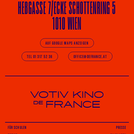
HE
ß
GASSE 7
/ECKE
SCHOTTENRING 5
1010 WIEN
AUF GOOGLE MAPS ANZEIGEN
TEL 01 317 52 36
OFFICE@DEFRANCE.AT
Votiv Kino und Kino De France in Wien
FÜR SCHULEN
PRESSE