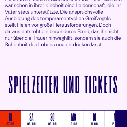
war schon in ihrer Kindheit eine Leidenschaft, die ihr
Vater stets unterstützte. Die anspruchsvolle
Ausbildung des temperamentvollen Greifvogels
stellt Helen vor große Herausforderungen. Doch
daraus entsteht ein besonderes Band, das ihr nicht
nur über die Trauer hinweghilft, sondern sie auch die
Schönheit des Lebens neu entdecken lässt.
V
SPIELZEITEN UND TICKETS
FR
SA
SO
MO
DI
MI
07.08
08.08
09.08
10.08
11.08
12.08