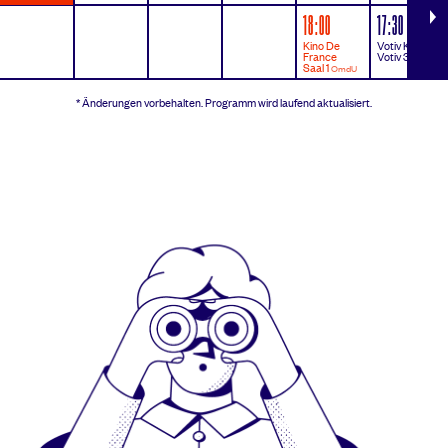
weitere Tage
18:00
17:30
Kino De
Votiv Kino
France
Votiv 3
OmdU
Saal 1
OmdU
* Änderungen vorbehalten.
Programm wird laufend aktualisiert.