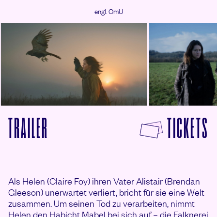
engl. OmU
© Panda Lichtspiele Filmverleih
© Panda Lichtspiele Filmverl
F
TRAILER
TICKETS
VON H WIE HABICHT ANSEHEN
Als Helen (Claire Foy) ihren Vater Alistair (Brendan
Gleeson) unerwartet verliert, bricht für sie eine Welt
zusammen. Um seinen Tod zu verarbeiten, nimmt
Helen den Habicht Mabel bei sich auf – die Falknerei