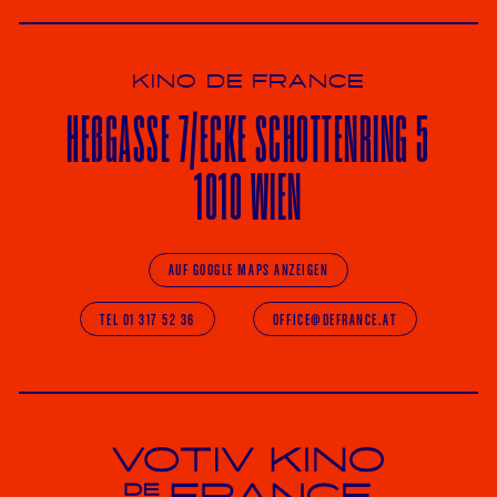
KINO DE FRANCE
HE
ß
GASSE 7
/ECKE
SCHOTTENRING 5
1010 WIEN
AUF GOOGLE MAPS ANZEIGEN
TEL 01 317 52 36
OFFICE@DEFRANCE.AT
Votiv Kino und Kino De France in Wien