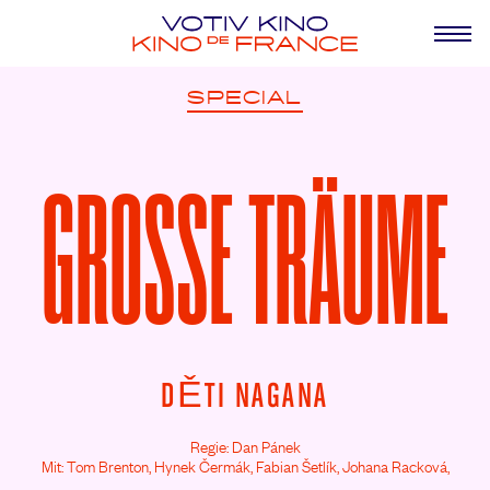
SPECIAL
GROSSE TRÄUME
DĚTI NAGANA
Regie: Dan Pánek
Mit: Tom Brenton,
Hynek Čermák,
Fabian Šetlík,
Johana Racková,