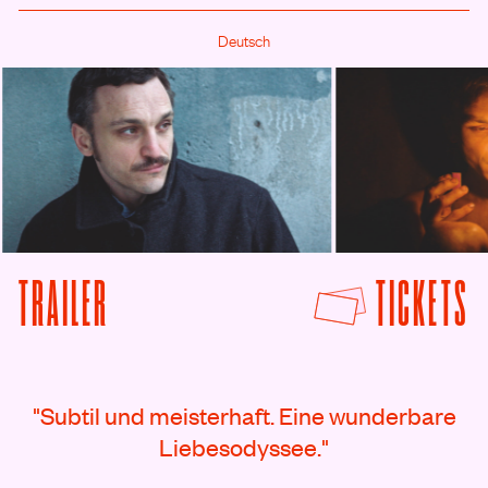
Deutsch
F
TRAILER
TICKETS
VON GROSSE FREIHEIT ANSEHEN
Rezensionen
"Subtil und meisterhaft. Eine wunderbare
Liebesodyssee."