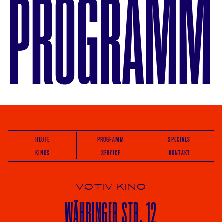
PROGRAMM
HEUTE
PROGRAMM
SPECIALS
KINOS
SERVICE
KONTAKT
VOTIV KINO
WÄHRINGER
STR. 12