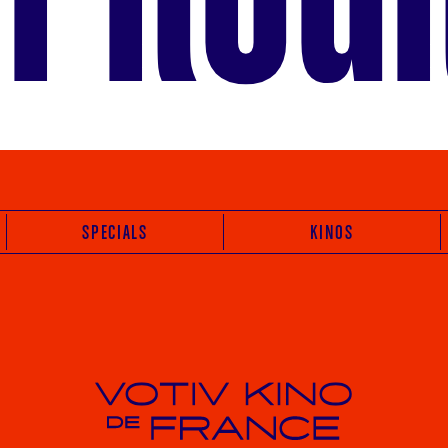
SPECIALS
KINOS
Votiv Kino und Kino De France in Wien