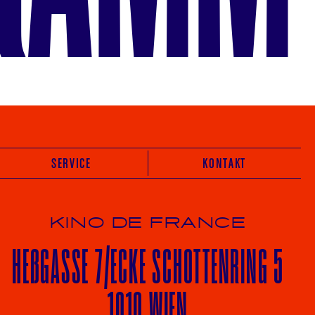
SERVICE
KONTAKT
KINO DE FRANCE
HE
ß
GASSE 7
/ECKE
SCHOTTENRING 5
1010 WIEN
Vot