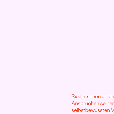
Rezensionen
Sieger sehen ander
Ansprüchen seiner 
selbstbewussten Ve