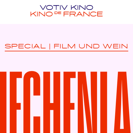
SPECIAL
|
FILM UND WEIN
IECHENL