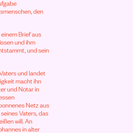
aufgabe
olgsmenschen, den
 einem Brief aus
wissen und ihm
entstammt, und sein
 Vaters und landet
ligkeit macht ihn
ter und Notar in
dessen
gesponnenes Netz aus
eines Vaters, das
ißen will. An
ohannes in alter