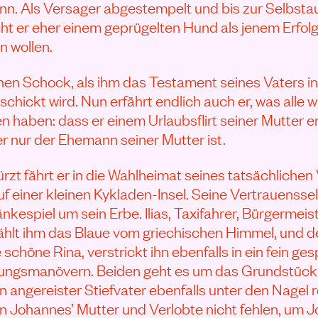
nn. Als Versager abgestempelt und bis zur Selbst
icht er eher einem geprügelten Hund als jenem Erf
n wollen.
nen Schock, als ihm das Testament seines Vaters in
chickt wird. Nun erfährt endlich auch er, was alle 
n haben: dass er einem Urlaubsflirt seiner Mutter 
er nur der Ehemann seiner Mutter ist.
rzt fährt er in die Wahlheimat seines tatsächlichen
uf einer kleinen Kykladen-Insel. Seine Vertrauensse
nkespiel um sein Erbe. Ilias, Taxifahrer, Bürgermeis
ählt ihm das Blaue vom griechischen Himmel, und 
 schöne Rina, verstrickt ihn ebenfalls in ein fein 
ngsmanövern. Beiden geht es um das Grundstück s
n angereister Stiefvater ebenfalls unter den Nagel re
n Johannes’ Mutter und Verlobte nicht fehlen, um J