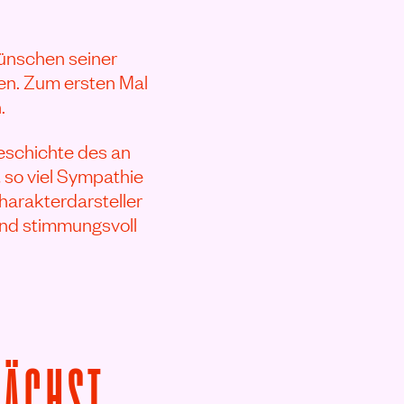
ünschen seiner
en. Zum ersten Mal
.
eschichte des an
 so viel Sympathie
harakterdarsteller
 und stimmungsvoll
VON GRIECHENLAN
NÄCHST