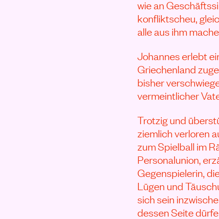
wie an Geschäftssi
konfliktscheu, gle
alle aus ihm mache
Johannes erlebt ei
Griechenland zuges
bisher verschwiege
vermeintlicher Vat
Trotzig und überstü
ziemlich verloren a
zum Spielball im Rä
Personalunion, erz
Gegenspielerin, die
Lügen und Täuschu
sich sein inzwische
dessen Seite dürfe