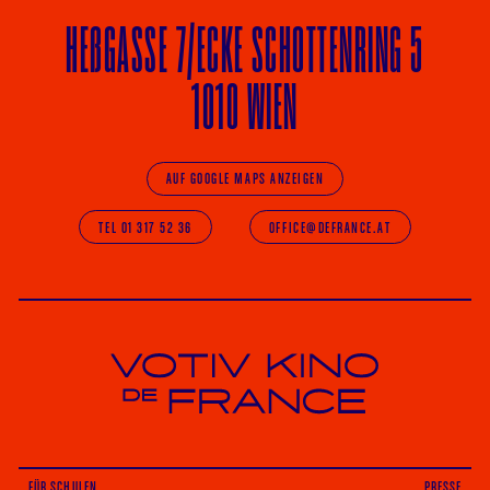
HE
ß
GASSE 7
/ECKE
SCHOTTENRING 5
1010 WIEN
AUF GOOGLE MAPS ANZEIGEN
TEL 01 317 52 36
OFFICE@DEFRANCE.AT
Votiv Kino und Kino De France in Wien
FÜR SCHULEN
PRESSE